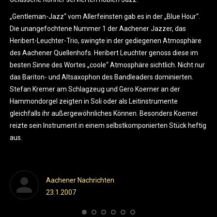
He
n
„Gentleman-Jazz“ vom Allerfeinsten gab es in der „Blue Hour“.
Neu
uen
Die unangefochtene Nummer 1 der Aachener Jazzer, das
sic
Heribert-Leuchter-Trio, swingte in der gediegenen Atmosphäre
des
des Aachener Quellenhofs. Heribert Leuchter genoss diese im
au
besten Sinne des Wortes „coole“ Atmosphäre sichtlich. Nicht nur
ohn
das Bariton- und Altsaxophon des Bandleaders dominierten.
Die
Stefan Kremer am Schlagzeug und Gero Koerner an der
Ext
Hammondorgel zeigten in Soli oder als Leitinstrumente
si
gleichfalls ihr außergewöhnliches Können. Besonders Koerner
Ve
reizte sein Instrument in einem selbstkomponierten Stück heftig
Sa
aus.
Sch
Aachener Nachrichten
23.1.2007