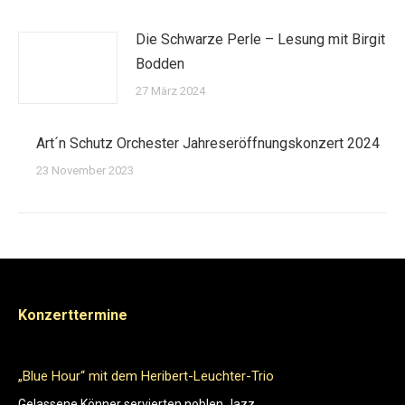
Die Schwarze Perle – Lesung mit Birgit
Bodden
27 März 2024
Art´n Schutz Orchester Jahreseröffnungskonzert 2024
23 November 2023
Konzerttermine
„Blue Hour“ mit dem Heribert-Leuchter-Trio
„R
NE
r
Gelassene Könner servierten noblen Jazz.