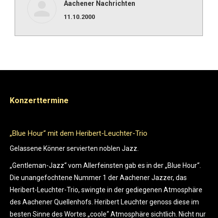
Aachener Nachrichten
11.10.2000
Konzerttermine
Hour“ mit dem Heribert-Leuchter-Trio
„RESET – die
NEUES oder
ne Könner servierten noblen Jazz.
Heribert Leu
man-Jazz“ vom Allerfeinsten gab es in der „Blue Hour“.
Neues. Er bil
angefochtene Nummer 1 der Aachener Jazzer, das
sich und sein
t-Leuchter-Trio, swingte in der gediegenen Atmosphäre
des Musikers 
hener Quellenhofs. Heribert Leuchter genoss diese im
auch seine M
Sinne des Wortes „coole“ Atmosphäre sichtlich. Nicht nur