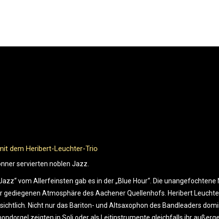
Next
project:
eses Album hätte auch heißen können: AUF EIN NEUES oder FOKU
chter macht Bestandsaufnahme – und kreiert Neues. Er bildet den Mitte
ehm zurück. Wie die Persönlichkeit des Musikers – zurückhaltend und ch
enehme Weise ohne zu überfüllen. Sie erfüllt.
 Heribert Leuchter buhlt nicht mit Novität und Extravaganz um Aufsehen.
Klängen verführen lassen. Verwöhnen lassen von einer kühnen Krea