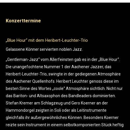
Konzerttermine
„Blue Hour“ mit dem Heribert-Leuchter-Trio
„R
NE
r
Gelassene Könner servierten noblen Jazz.
He
n
„Gentleman-Jazz“ vom Allerfeinsten gab es in der „Blue Hour“.
Neu
uen
Die unangefochtene Nummer 1 der Aachener Jazzer, das
sic
Heribert-Leuchter-Trio, swingte in der gediegenen Atmosphäre
des
des Aachener Quellenhofs. Heribert Leuchter genoss diese im
au
besten Sinne des Wortes „coole“ Atmosphäre sichtlich. Nicht nur
ohn
das Bariton- und Altsaxophon des Bandleaders dominierten.
Die
Stefan Kremer am Schlagzeug und Gero Koerner an der
Ext
Hammondorgel zeigten in Soli oder als Leitinstrumente
si
gleichfalls ihr außergewöhnliches Können. Besonders Koerner
Ve
reizte sein Instrument in einem selbstkomponierten Stück heftig