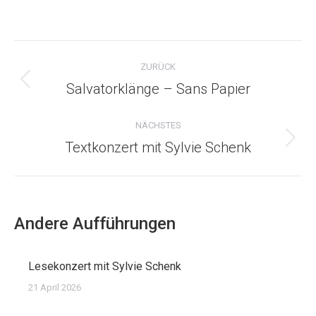
Kommentarnavigatio
ZURÜCK
Salvatorklänge – Sans Papier
Vorheriger
Beitrag:
NÄCHSTES
Textkonzert mit Sylvie Schenk
Nächster
Beitrag:
Andere Aufführungen
Lesekonzert mit Sylvie Schenk
21 April 2026